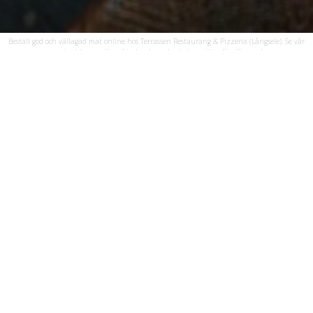
Beställ god och vällagad mat online hos Terrassen Restaurang & Pizzeria (Långsele). Se vår
meny, ta del av unika erbjudanden och njut av rätter för alla smaker.
Öppettider
Vi har öppet följande dagar och tider:
Avhämtning
Måndag - Lördag
11:00 - 20:45
Söndag
12:00 - 20:45